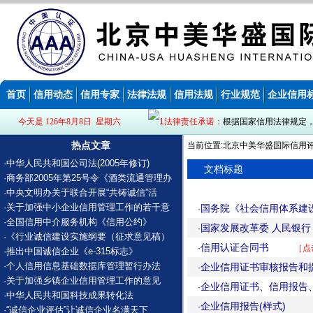
首页
信用动态
信用专家
法律法规
信用法规
行业规范
企业信用
今天是 126年8月8日 星期六
法律责任承诺：
根据国家信用法律规定
热点文章
当前位置:北京中美华盛国际信用评
·
中华人民共和国公司法(2005年修订)
文档标题
·
商务部2005年第25号令《酒类流通管理办
·
中央文明办关于联合开展“共铸诚信”活
·
关于加强中小企业信用管理工作的若干意
国务院《社会信用体系建设规
·
·
全国信用中介服务机构《信用公约》
国家发展改革委 人民银
·
·
《行业诚信建设实施纲要（征求意见稿）
信用认证合同书
·
［点
·
推出中国诚信企业《e-315标志》
·
个人信用信息基础数据库管理暂行办法
企业信用证书审核报告和
·
·
关于加强乡镇企业信用管理工作的意见
企业信用证书、信用报告
·
·
中华人民共和国科技成果转化法
企业信用报告(样式)
·
·
“诚信企业评估”让诚信企业名满天下