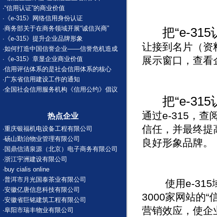
·
“信用认证”的商业价值
·
《e-315》网络信用身份认证
·
商务部关于在商务领域开展“诚信兴商”
把“e-3
·
《e-315》提升企业品牌形象
让接到名片（资
·
如何打造中国信誉企业——信誉危机造成
展示窗口，查看
·
《e-315》章显企业商业价值
·
信用评估体系的是社会信用体系的核心
·
广东省信用建设工作的通知
·
全国社会信用服务机构《信用公约》倡议
把“e-3
通过e-315
热点企业
信任，并最终提
·
重庆银福机电设备工程有限公司
·
砀山勤治物业管理有限公司
良好形象品牌。
·
国鼎信清泉源（北京）电子商务有限公司
·
浙江宇洲建设有限公司
·
buy cialis online
·
普洱市月光国泰茶业有限公司
使用e-315
·
安徽亿唐信息科技有限公司
3000家网站的“
·
安徽省巨铭建筑工程有限公司
营销效应，使企
·
阜阳市瑞丰物业有限公司