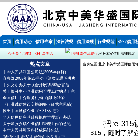
首页
信用动态
信用专家
法律法规
信用法规
行业规范
企业信用
今天是 126年8月8日 星期六
法律责任承诺：
根据国家信用法律规定
热点文章
当前位置:北京中美华盛国际信用评
·
中华人民共和国公司法(2005年修订)
·
商务部2005年第25号令《酒类流通管理办
·
中央文明办关于联合开展“共铸诚信”活
·
关于加强中小企业信用管理工作的若干意
·
全国信用中介服务机构《信用公约》
·
《行业诚信建设实施纲要（征求意见稿）
·
推出中国诚信企业《e-315标志》
·
个人信用信息基础数据库管理暂行办法
把“e-3
·
关于加强乡镇企业信用管理工作的意见
·
中华人民共和国科技成果转化法
315，随时了
·
“诚信企业评估”让诚信企业名满天下