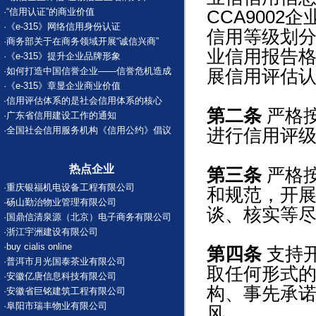
·
“信用认证”的商业价值
CCA9002
·
《e-315》网络信用身份认证
信用等级划
·
商务部关于在商务领域开展“诚信兴商”
业信用报告
·
《e-315》提升企业品牌形象
·
如何打造中国信誉企业——信誉危机造成
展信用评估
·
《e-315》章显企业商业价值
·
信用评估体系的是社会信用体系的核心
第二条
严格
·
广东省信用建设工作的通知
·
全国社会信用服务机构《信用公约》倡议
进行信用评
热点企业
第三条
严格
·
重庆银福机电设备工程有限公司
和规范，开
·
砀山勤治物业管理有限公司
谈、核实等
·
国鼎信清泉源（北京）电子商务有限公司
·
浙江宇洲建设有限公司
·
buy cialis online
第四条
支持
·
普洱市月光国泰茶业有限公司
取任何形式
·
安徽亿唐信息科技有限公司
构、事先承
·
安徽省巨铭建筑工程有限公司
·
阜阳市瑞丰物业有限公司
风。