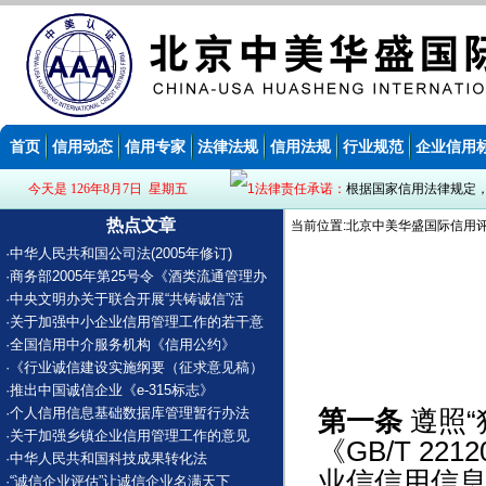
首页
信用动态
信用专家
法律法规
信用法规
行业规范
企业信用
今天是 126年8月7日 星期五
法律责任承诺：
根据国家信用法律规定
热点文章
当前位置:北京中美华盛国际信用评
·
中华人民共和国公司法(2005年修订)
·
商务部2005年第25号令《酒类流通管理办
·
中央文明办关于联合开展“共铸诚信”活
·
关于加强中小企业信用管理工作的若干意
·
全国信用中介服务机构《信用公约》
·
《行业诚信建设实施纲要（征求意见稿）
·
推出中国诚信企业《e-315标志》
·
个人信用信息基础数据库管理暂行办法
第一条
遵照“
·
关于加强乡镇企业信用管理工作的意见
《GB/T 22
·
中华人民共和国科技成果转化法
业信信用信息
·
“诚信企业评估”让诚信企业名满天下