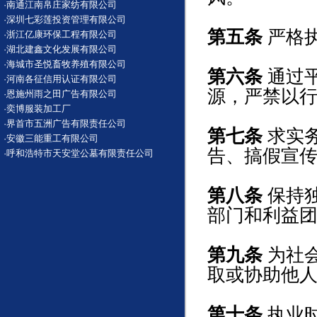
·
南通江南帛庄家纺有限公司
·
深圳七彩莲投资管理有限公司
第五条
严格
·
浙江亿康环保工程有限公司
·
湖北建鑫文化发展有限公司
·
海城市圣悦畜牧养殖有限公司
第六条
通过
·
河南各征信用认证有限公司
源，严禁以
·
恩施州雨之田广告有限公司
·
奕博服装加工厂
·
界首市五洲广告有限责任公司
第七条
求实务
·
安徽三能重工有限公司
告、搞假宣传
·
呼和浩特市天安堂公墓有限责任公司
第八条
保持
部门和利益
第九条
为社
取或协助他
第十条
执业