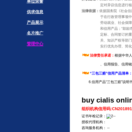
单位荣誉
定对异议信息进行核实、
法律依据：
依据国务院《社会信用
供求信息
于在行政管理事项中使用信
产品展示
劳动就业、社会保障、科研
和信用产品；“鼓励市场主体
名片推广
定标、合同签订的重要依据
关、知识产权等部门，在市
管理中心
实行优先办理、简化程序等
法律责任承诺：
根据中华人
、信用报告、信用铭
“三包三赔”信用产品清单
6.信用产品“三包三赔”说明
buy cialis onli
组织机构信用码:CN2018918
证书年检记录：
--
授权代理机构：
咨询服务机构： --