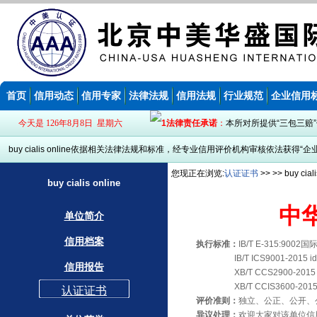
首页
信用动态
信用专家
法律法规
信用法规
行业规范
企业信用
今天是 126年8月8日 星期六
法律责任承诺
：
本所对所提供“三包三赔
buy cialis online依据相关法律法规和标准，经专业信用评价机构审核依法获得“企
您现正在浏览:
认证证书
>> >> buy ci
buy cialis online
中
单位简介
信用档案
执行标准：
IB/T E-315:9
IB/T ICS9001-2015 id
信用报告
XB/T CCS2900-2015 i
XB/T CCIS3600-2015 i
认证证书
评价准则：
独立、公正、公开、
异议处理：
欢迎大家对该单位信